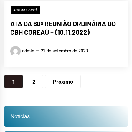
Atas do Comitê
ATA DA 60ª REUNIÃO ORDINÁRIA DO
CBH COREAÚ – (10.11.2022)
admin
21 de setembro de 2023
Paginação
1
2
Próximo
de
posts
Notícias