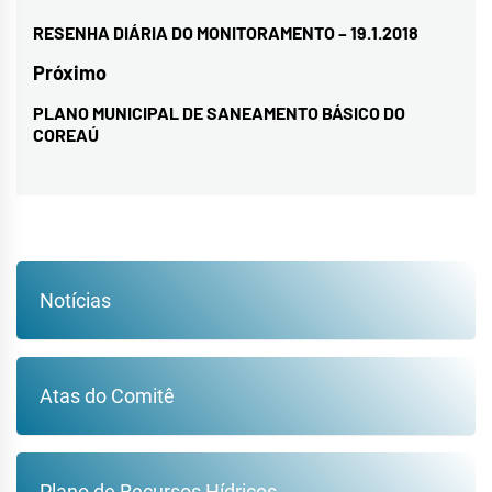
de
RESENHA DIÁRIA DO MONITORAMENTO – 19.1.2018
Previous
Post
post:
Próximo
PLANO MUNICIPAL DE SANEAMENTO BÁSICO DO
Next
COREAÚ
post:
Notícias
Atas do Comitê
Plano de Recursos Hídricos