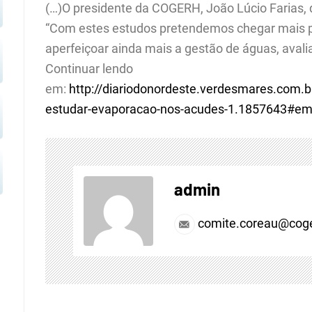
(…)O presidente da COGERH, João Lúcio Farias, d
“Com estes estudos pretendemos chegar mais pr
aperfeiçoar ainda mais a gestão de águas, avalia
Continuar lendo
em:
http://diariodonordeste.verdesmares.com.b
estudar-evaporacao-nos-acudes-1.1857643#em
admin
comite.coreau@coge