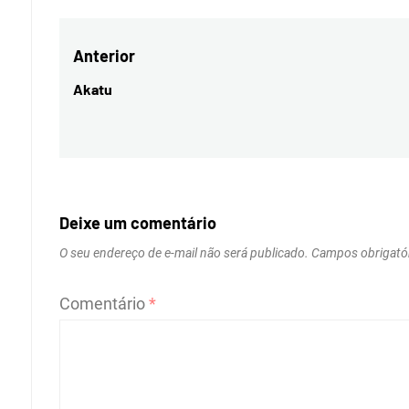
Navegação
Anterior
de
Akatu
Previous
Post
post:
Deixe um comentário
O seu endereço de e-mail não será publicado.
Campos obrigató
Comentário
*