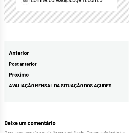
comite.coreau@cogerh.com.br
Navegação
Anterior
de
Post anterior
Previous
Post
post:
Próximo
AVALIAÇÃO MENSAL DA SITUAÇÃO DOS AÇUDES
Next
post:
Deixe um comentário
O seu endereço de e-mail não será publicado.
Campos obrigatórios