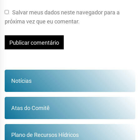
Salvar meus dados neste navegador para a
próxima vez que eu comentar.
Notícias
Atas do Comitê
Plano de Recursos Hídricos