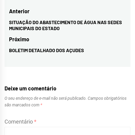
Navegação
Anterior
de
SITUAÇÃO DO ABASTECIMENTO DE ÁGUA NAS SEDES
Previous
MUNICIPAIS DO ESTADO
Post
post:
Próximo
BOLETIM DETALHADO DOS AÇUDES
Next
post:
Deixe um comentário
O seu endereço de e-mail não será publicado.
Campos obrigatórios
são marcados com
*
Comentário
*