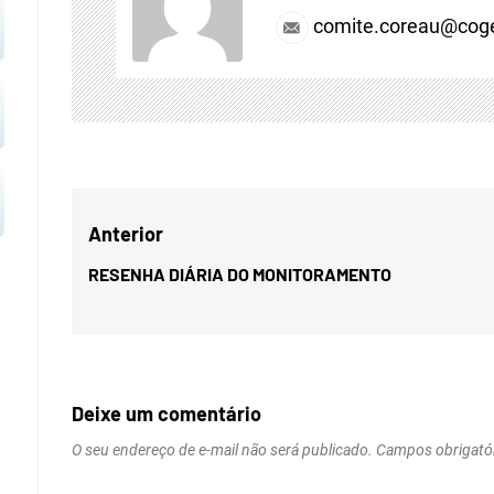
comite.coreau@coge
Navegação
Anterior
de
RESENHA DIÁRIA DO MONITORAMENTO
Previous
Post
post:
Deixe um comentário
O seu endereço de e-mail não será publicado.
Campos obrigató