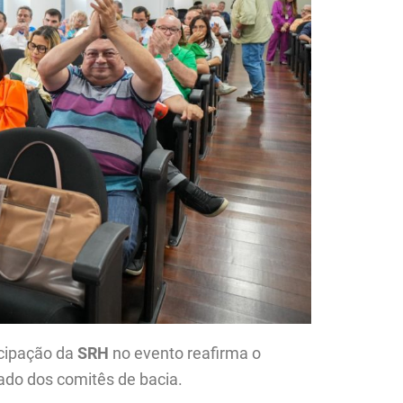
ticipação da
SRH
no evento reafirma o
do dos comitês de bacia.