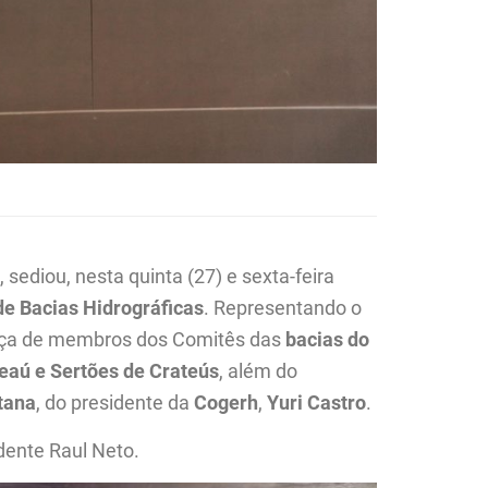
s
, sediou, nesta quinta (27) e sexta-feira
e Bacias Hidrográficas
. Representando o
ença de membros dos Comitês das
bacias do
reaú e Sertões de Crateús
, além do
tana
, do presidente da
Cogerh
,
Yuri Castro
.
dente Raul Neto.