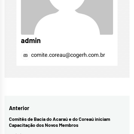
admin
comite.coreau@cogerh.com.br
Navegação
Anterior
de
Comitês de Bacia do Acaraú e do Coreaú iniciam
Previous
Capacitação dos Novos Membros
Post
post: