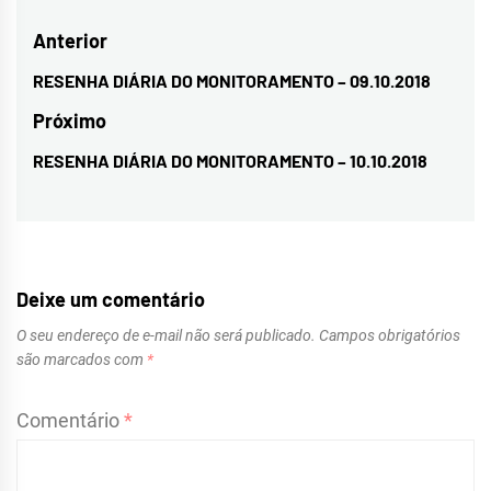
Navegação
Anterior
de
RESENHA DIÁRIA DO MONITORAMENTO – 09.10.2018
Previous
Post
post:
Próximo
RESENHA DIÁRIA DO MONITORAMENTO – 10.10.2018
Next
post:
Deixe um comentário
O seu endereço de e-mail não será publicado.
Campos obrigatórios
são marcados com
*
Comentário
*