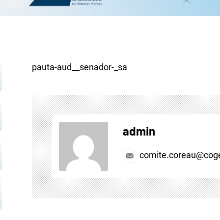
pauta-aud__senador-_sa
admin
comite.coreau@coge