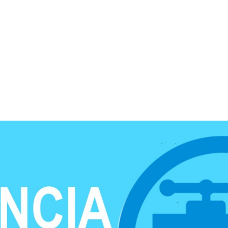
ROGRÁF
A
COREA