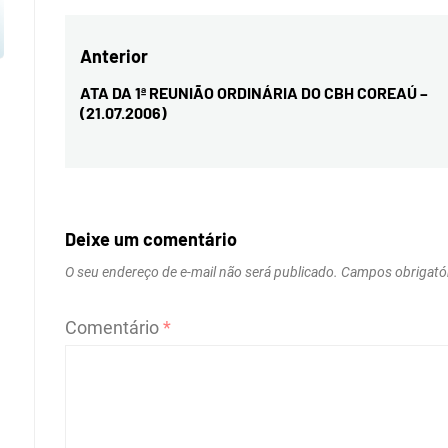
Navegação
Anterior
de
ATA DA 1ª REUNIÃO ORDINÁRIA DO CBH COREAÚ –
Previous
(21.07.2006)
Post
post:
Deixe um comentário
O seu endereço de e-mail não será publicado.
Campos obrigató
Comentário
*