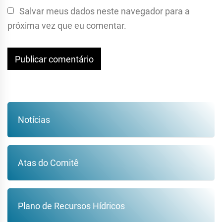
Salvar meus dados neste navegador para a
próxima vez que eu comentar.
Notícias
Atas do Comitê
Plano de Recursos Hídricos