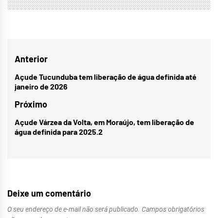
Navegação
Anterior
de
Açude Tucunduba tem liberação de água definida até
Previous
janeiro de 2026
Post
post:
Próximo
Açude Várzea da Volta, em Moraújo, tem liberação de
Next
água definida para 2025.2
post:
Deixe um comentário
O seu endereço de e-mail não será publicado.
Campos obrigatórios