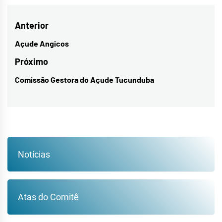
Navegação
Anterior
de
Açude Angicos
Previous
Post
post:
Próximo
Comissão Gestora do Açude Tucunduba
Next
post:
Notícias
Atas do Comitê